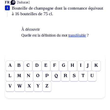
FR
[baltazaʀ]
Bouteille de champagne dont la contenance équivaut
1
à 16 bouteilles de 75 cl.
À découvrir
Quelle est la définition du mot
transférable
?
A
B
C
D
E
F
G
H
I
J
K
L
M
N
O
P
Q
R
S
T
U
V
W
X
Y
Z