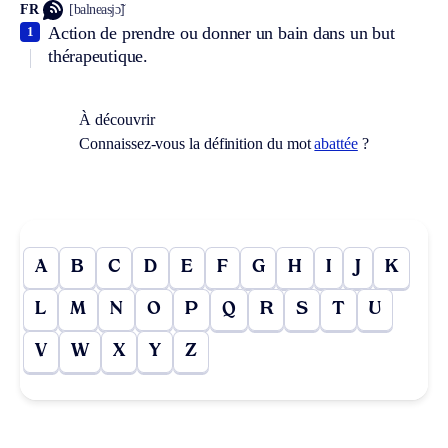
FR
[balneasjɔ̃]
Action de prendre ou donner un bain dans un but
1
thérapeutique.
À découvrir
Connaissez-vous la définition du mot
abattée
?
A
B
C
D
E
F
G
H
I
J
K
L
M
N
O
P
Q
R
S
T
U
V
W
X
Y
Z