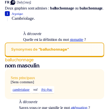
FR
[balyʃɔnaʒ]
Deux graphies sont admises :
balluchonnage
ou
baluchonnage
.
1
Argotique.
Cambriolage.
À découvrir
Quelle est la définition du mot
stomatite
?
Synonymes de
“balluchonnage“
balluchonnage
nom masculin
Sens principaux
[Sens commun]
cambriolage
vol
fric-frac
À découvrir
Savez-vous ce que signifie le mot
atténuation
?