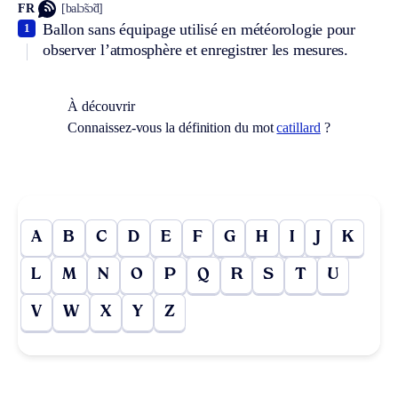
FR
[balɔ̃sɔ̃d]
Ballon sans équipage utilisé en météorologie pour
1
observer l’atmosphère et enregistrer les mesures.
À découvrir
Connaissez-vous la définition du mot
catillard
?
A
B
C
D
E
F
G
H
I
J
K
L
M
N
O
P
Q
R
S
T
U
V
W
X
Y
Z