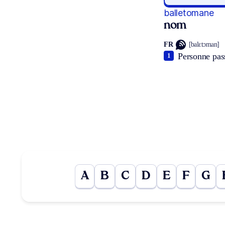
balletomane
nom
FR
[balɛtɔman]
Personne pass
1
A
B
C
D
E
F
G