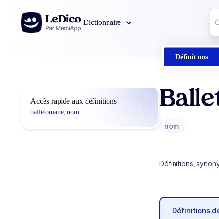
Aller au contenu
Co
Dictionnaire
0
r
Définitions
Ball
Accès rapide aux définitions
balletomane, nom
nom
Définitions, synon
Définitions 