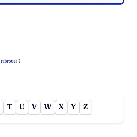
t
rabrouer
?
T
U
V
W
X
Y
Z