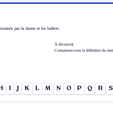
ionnée par la danse et les ballets.
À découvrir
Connaissez-vous la définition du mo
H
I
J
K
L
M
N
O
P
Q
R
S