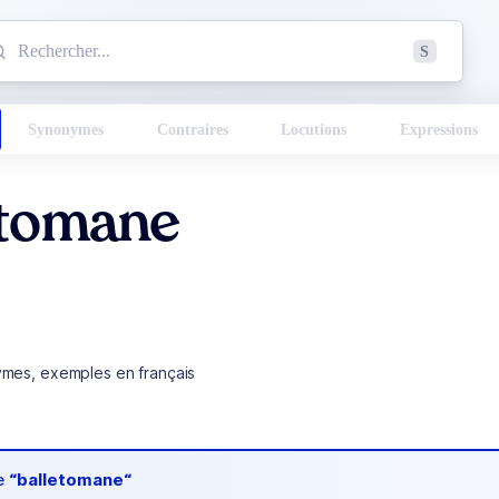
mmencez à chercher un mot dans le dictionnaire :
S
esults found.
Synonymes
Contraires
Locutions
Expressions
etomane
ymes, exemples en français
de
“balletomane“