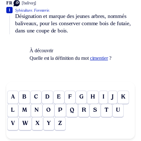
FR
[balivaʒ]
1
Sylviculture.
Foresterie.
Désignation et marque des jeunes arbres, nommés
baliveaux, pour les conserver comme bois de futaie,
dans une coupe de bois.
À découvrir
Quelle est la définition du mot
cimentier
?
A
B
C
D
E
F
G
H
I
J
K
L
M
N
O
P
Q
R
S
T
U
V
W
X
Y
Z