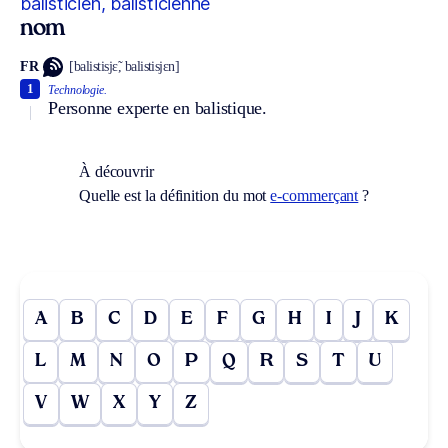
balisticien, balisticienne
nom
FR
[balistisjɛ̃, balistisjɛn]
1
Technologie.
Personne experte en balistique.
À découvrir
Quelle est la définition du mot
e-commerçant
?
A
B
C
D
E
F
G
H
I
J
K
L
M
N
O
P
Q
R
S
T
U
V
W
X
Y
Z