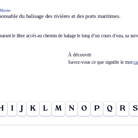
Marine.
onsable du balisage des rivières et des ports maritimes.
urant le libre accès au chemin de halage le long d’un cours d’eau, sa surve
À découvrir
Savez-vous ce que signifie le mot
ca
H
I
J
K
L
M
N
O
P
Q
R
S