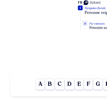
FR
[balizøz]
1
Navigation fluviale.
Personne resp
a
Par extension.
Personne ass
A
B
C
D
E
F
G