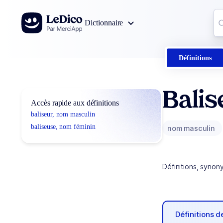
Aller au contenu
Co
Dictionnaire
0
r
Définitions
Balis
Accès rapide aux définitions
baliseur, nom masculin
baliseuse, nom féminin
nom masculin
Définitions, synon
Définitions 