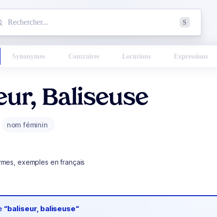
mmencez à chercher un mot dans le dictionnaire :
S
esults found.
Synonymes
Contraires
Locutions
Expressions
eur, Baliseuse
nom féminin
ymes, exemples en français
de
“baliseur, baliseuse“