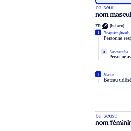
baliseur
nom mascul
FR
[balizœʀ]
1
Navigation fluviale.
Personne resp
a
Par extension.
Personne ass
2
Marine.
Bateau utilisé
baliseuse
nom fémini