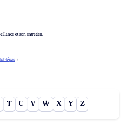
illance et son entretien.
toblépas
?
T
U
V
W
X
Y
Z