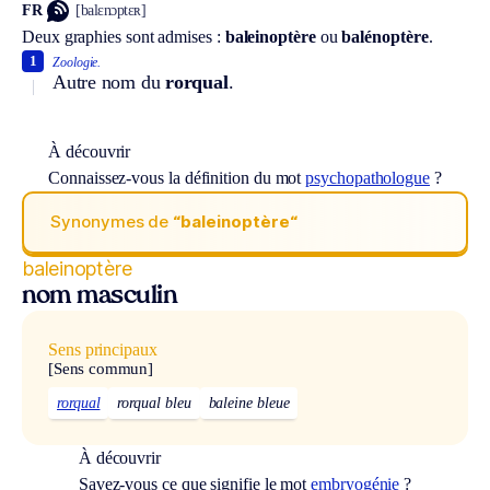
FR
[balɛnɔptɛʀ]
Deux graphies sont admises :
baleinoptère
ou
balénoptère
.
1
Zoologie.
Autre nom du
rorqual
.
À découvrir
Connaissez-vous la définition du mot
psychopathologue
?
Synonymes de
“baleinoptère“
baleinoptère
nom masculin
Sens principaux
[Sens commun]
rorqual
rorqual bleu
baleine bleue
À découvrir
Savez-vous ce que signifie le mot
embryogénie
?