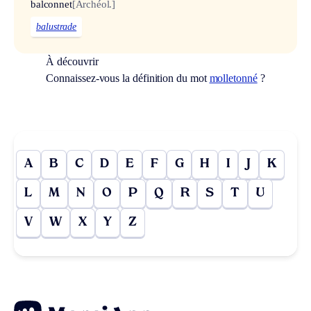
balconnet
[Archéol.]
balustrade
À découvrir
Connaissez-vous la définition du mot
molletonné
?
A
B
C
D
E
F
G
H
I
J
K
L
M
N
O
P
Q
R
S
T
U
V
W
X
Y
Z