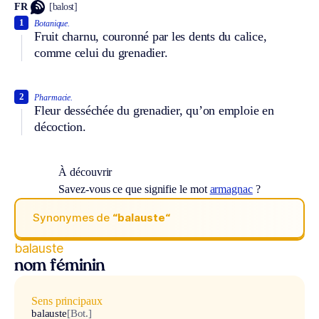
FR
[balost]
1
Botanique.
Fruit charnu, couronné par les dents du calice,
comme celui du grenadier.
2
Pharmacie.
Fleur desséchée du grenadier, qu’on emploie en
décoction.
À découvrir
Savez-vous ce que signifie le mot
armagnac
?
Synonymes de
“balauste“
balauste
nom féminin
Sens principaux
balauste
[Bot.]