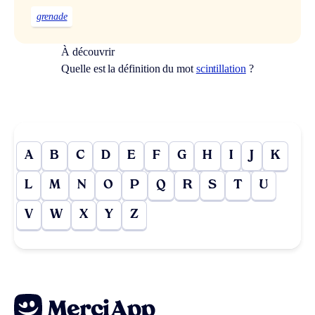
grenade
À découvrir
Quelle est la définition du mot
scintillation
?
A
B
C
D
E
F
G
H
I
J
K
L
M
N
O
P
Q
R
S
T
U
V
W
X
Y
Z