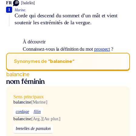
FR
[balɑ̃sin]
1
Marine.
Corde qui descend du sommet d’un mât et vient
soutenir les extrémités de la vergue.
À découvrir
Connaissez-vous la définition du mot
prospect
?
Synonymes de
“balancine“
balancine
nom féminin
Sens principaux
balancine
[Marine]
cordage
filin
balancine
[Arg.]
[Au plur.]
bretelles de pantalon