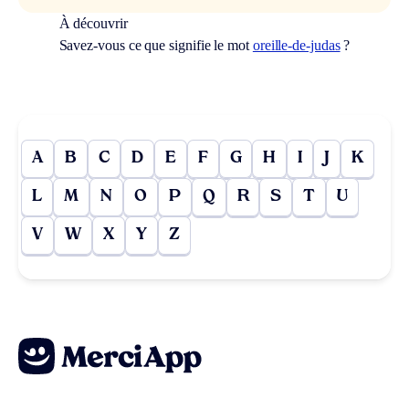
À découvrir
Savez-vous ce que signifie le mot
oreille-de-judas
?
A
B
C
D
E
F
G
H
I
J
K
L
M
N
O
P
Q
R
S
T
U
V
W
X
Y
Z