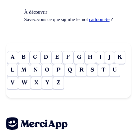
À découvrir
Savez-vous ce que signifie le mot
cartooniste
?
A
B
C
D
E
F
G
H
I
J
K
L
M
N
O
P
Q
R
S
T
U
V
W
X
Y
Z