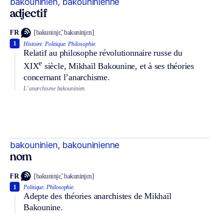
bakouninien, bakouninienne
adjectif
FR
[bakuninjɛ̃, bakuninjɛn]
1
Histoire.
Politique.
Philosophie.
Relatif au philosophe révolutionnaire russe du
e
XIX
siècle, Mikhaïl Bakounine, et à ses théories
concernant l’anarchisme.
L’anarchisme bakouninien.
bakouninien, bakouninienne
nom
FR
[bakuninjɛ̃, bakuninjɛn]
1
Politique.
Philosophie.
Adepte des théories anarchistes de Mikhaïl
Bakounine.