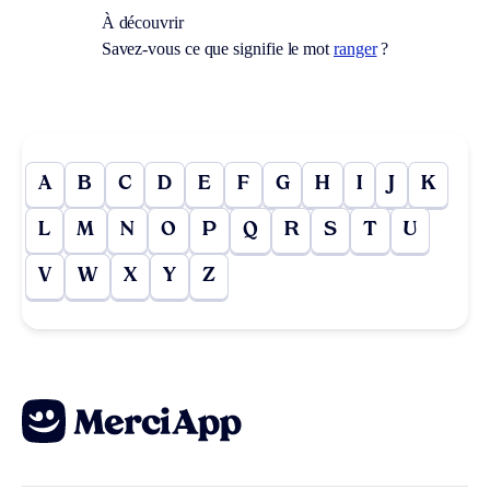
À découvrir
Savez-vous ce que signifie le mot
ranger
?
A
B
C
D
E
F
G
H
I
J
K
L
M
N
O
P
Q
R
S
T
U
V
W
X
Y
Z