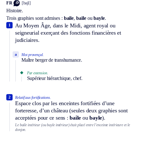
FR
[bajl]
Histoire.
Trois graphies sont admises :
baile
,
baïle
ou
bayle
.
Au Moyen Âge, dans le Midi, agent royal ou
1
seigneurial exerçant des fonctions financières et
judiciaires.
a
Mot provençal.
Maître berger de transhumance.
Par extension.
Supérieur hiérarchique, chef.
2
Relatif aux fortifications.
Espace clos par les enceintes fortifiées d’une
forteresse, d’un château (seules deux graphies sont
acceptées pour ce sens :
baile
ou
bayle
).
Le baile intérieur (ou bayle intérieur) était placé entre l’enceinte intérieure et le
donjon.