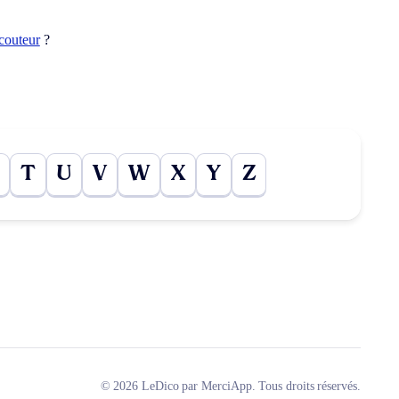
couteur
?
T
U
V
W
X
Y
Z
© 2026 LeDico par MerciApp. Tous droits réservés.