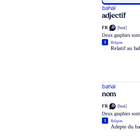
bahaï
adjectif
FR
[baai]
Deux graphies sont
1
Religion.
Relatif au b
bahaï
nom
FR
[baai]
Deux graphies sont
1
Religion.
Adepte du ba