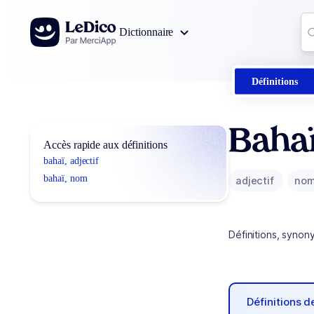
Aller au contenu
Co
Dictionnaire
0
r
Définitions
Baha
Accès rapide aux définitions
bahaï, adjectif
bahaï, nom
adjectif
no
Définitions, synon
Définitions 