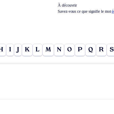
À découvrir
Savez-vous ce que signifie le mot
é
H
I
J
K
L
M
N
O
P
Q
R
S