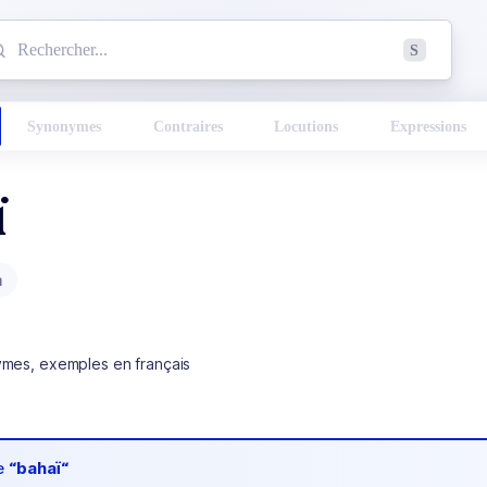
mmencez à chercher un mot dans le dictionnaire :
S
esults found.
Synonymes
Contraires
Locutions
Expressions
ï
m
ymes, exemples en français
de
“bahaï“