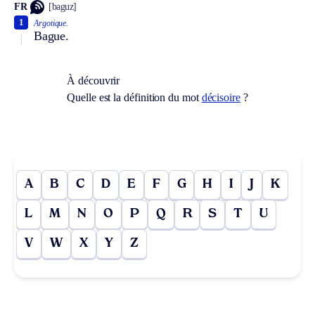
FR
[baguz]
1
Argotique.
Bague.
À découvrir
Quelle est la définition du mot
décisoire
?
A
B
C
D
E
F
G
H
I
J
K
L
M
N
O
P
Q
R
S
T
U
V
W
X
Y
Z