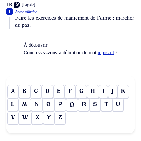
FR
[bagɔte]
1
Argot militaire.
Faire les exercices de maniement de l’arme ; marcher
au pas.
À découvrir
Connaissez-vous la définition du mot
reposant
?
A
B
C
D
E
F
G
H
I
J
K
L
M
N
O
P
Q
R
S
T
U
V
W
X
Y
Z