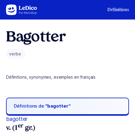
Aller au contenu
Définitions
Bagotter
verbe
Définitions, synonymes, exemples en français
Définitions de
“bagotter“
bagotter
er
v. (1
gr.)