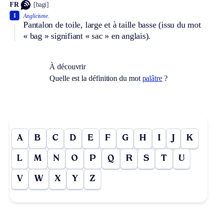
FR
[bagi]
1
Anglicisme.
Pantalon de toile, large et à taille basse (issu du mot
« bag » signifiant « sac » en anglais).
À découvrir
Quelle est la définition du mot
palâtre
?
A
B
C
D
E
F
G
H
I
J
K
L
M
N
O
P
Q
R
S
T
U
V
W
X
Y
Z