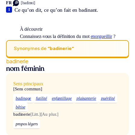
FR
[badinʀi]
Ce qu’on dit, ce qu’on fait en badinant.
1
À découvrir
Connaissez-vous la définition du mot
enorgueillir
?
Synonymes de
“badinerie“
badinerie
nom féminin
Sens principaux
[Sens commun]
badinage
futilité
enfantillage
plaisanterie
puérilité
bêtise
badinerie
[Litt.]
[Au plur.]
propos légers