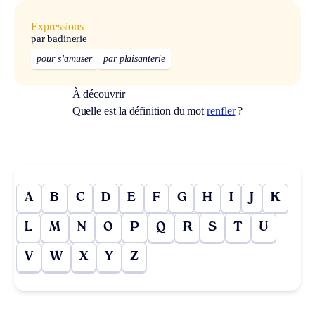
Expressions
par badinerie
pour s’amuser
par plaisanterie
À découvrir
Quelle est la définition du mot
renfler
?
A
B
C
D
E
F
G
H
I
J
K
L
M
N
O
P
Q
R
S
T
U
V
W
X
Y
Z