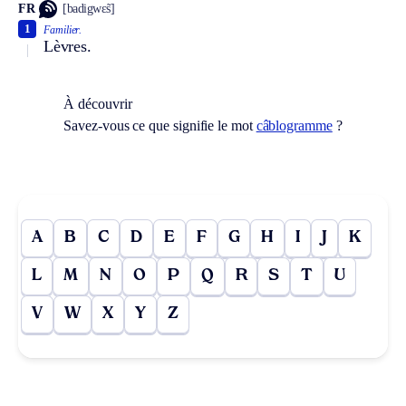
FR
[badigwɛ̃s]
1
Familier.
Lèvres.
À découvrir
Savez-vous ce que signifie le mot
câblogramme
?
A
B
C
D
E
F
G
H
I
J
K
L
M
N
O
P
Q
R
S
T
U
V
W
X
Y
Z