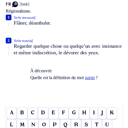
FR
[bade]
Régionalisme.
1
Verbe intransitif.
Flâner, déambuler.
2
Verbe transitif.
Regarder quelque chose ou quelqu’un avec insistance
et même indiscrétion, le dévorer des yeux.
À découvrir
Quelle est la définition du mot
sursis
?
A
B
C
D
E
F
G
H
I
J
K
L
M
N
O
P
Q
R
S
T
U