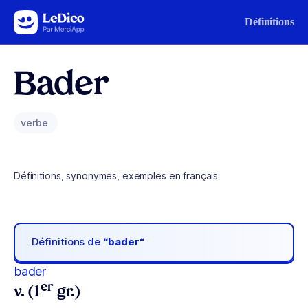
Aller au contenu
Définitions
Bader
verbe
Définitions, synonymes, exemples en français
Définitions de
“bader“
bader
er
v. (1
gr.)