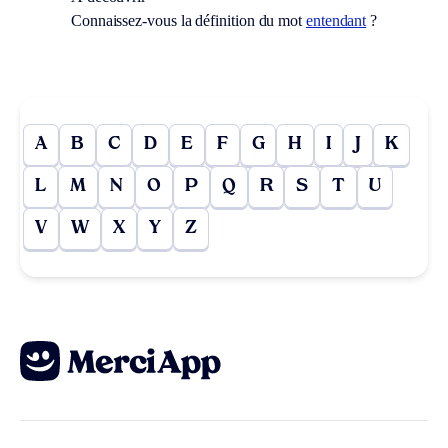
Connaissez-vous la définition du mot
entendant
?
A
B
C
D
E
F
G
H
I
J
K
L
M
N
O
P
Q
R
S
T
U
V
W
X
Y
Z