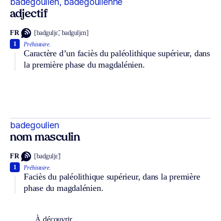
badegoulien, badegoulienne
adjectif
FR
[badguljɛ̃, badguljɛn]
1
Préhistoire.
Caractère d’un faciès du paléolithique supérieur, dans
la première phase du magdalénien.
badegoulien
nom masculin
FR
[badguljɛ̃]
1
Préhistoire.
Faciès du paléolithique supérieur, dans la première
phase du magdalénien.
À découvrir