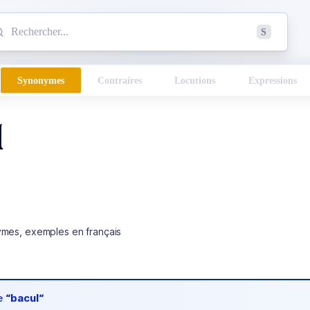
mmencez à chercher un mot dans le dictionnaire :
S
esults found.
Synonymes
Contraires
Locutions
Expressions
l
ymes, exemples en français
de
“bacul“