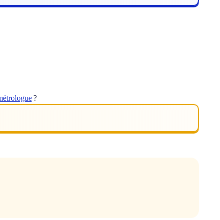
métrologue
?