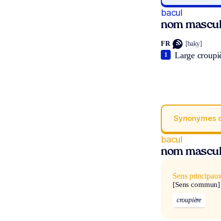
bacul
nom mascul
FR
[baky]
Large croupiè
1
Synonymes 
bacul
nom mascul
Sens principau
[Sens commun]
croupière