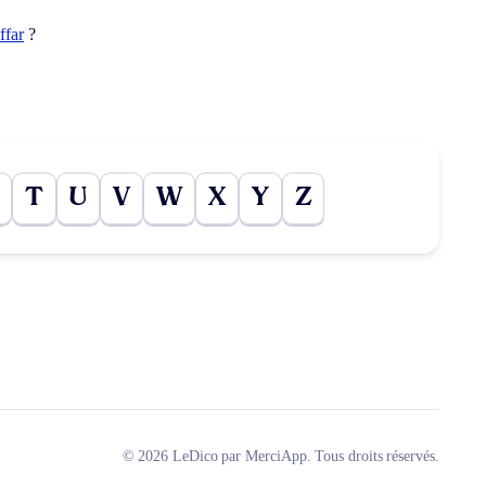
ffar
?
T
U
V
W
X
Y
Z
© 2026 LeDico par MerciApp. Tous droits réservés.