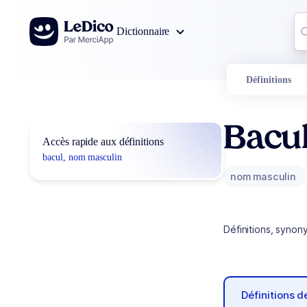
Aller au contenu
Co
Dictionnaire
0
r
Définitions
Bacu
Accès rapide aux définitions
bacul, nom masculin
nom masculin
Définitions, synon
Définitions 