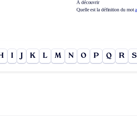
À découvrir
Quelle est la définition du mot
a
H
I
J
K
L
M
N
O
P
Q
R
S