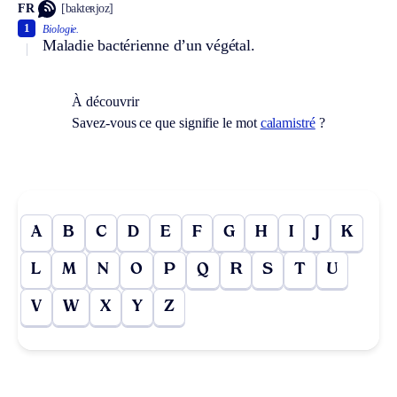
FR
[bakteʀjoz]
1
Biologie.
Maladie bactérienne d’un végétal.
À découvrir
Savez-vous ce que signifie le mot
calamistré
?
A
B
C
D
E
F
G
H
I
J
K
L
M
N
O
P
Q
R
S
T
U
V
W
X
Y
Z