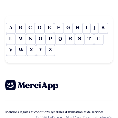
A
B
C
D
E
F
G
H
I
J
K
L
M
N
O
P
Q
R
S
T
U
V
W
X
Y
Z
Mentions légales et conditions générales d’utilisation et de services
© 2026 LeDico par MerciApp. Tous droits réservés.