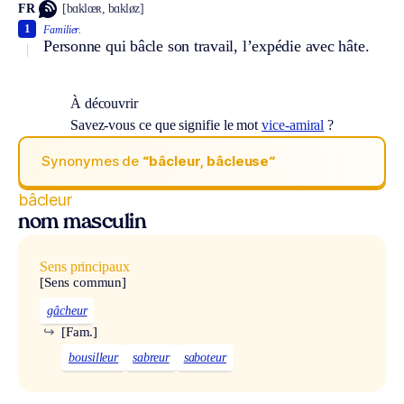
FR
[bɑklœʀ, bɑkløz]
1
Familier.
Personne qui bâcle son travail, l’expédie avec hâte.
À découvrir
Savez-vous ce que signifie le mot
vice-amiral
?
Synonymes de
“bâcleur, bâcleuse“
bâcleur
nom masculin
Sens principaux
[Sens commun]
gâcheur
↪
[Fam.]
bousilleur
sabreur
saboteur