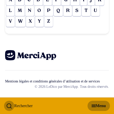
A
B
C
D
E
F
G
H
I
J
K
L
M
N
O
P
Q
R
S
T
U
V
W
X
Y
Z
Mentions légales et conditions générales d’utilisation et de services
© 2026 LeDico par MerciApp. Tous droits réservés.
Rechercher
Menu