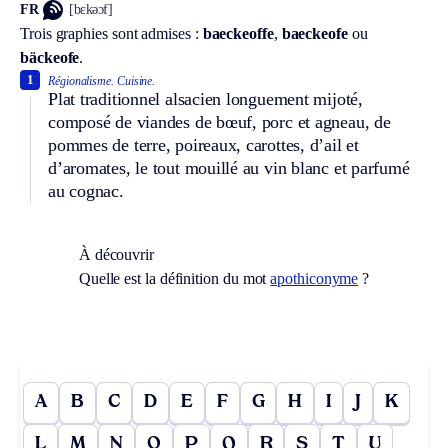
FR
[bɛkəɔf]
Trois graphies sont admises :
baeckeoffe
,
baeckeofe
ou
bäckeofe
.
1
Régionalisme.
Cuisine.
Plat traditionnel alsacien longuement mijoté,
composé de viandes de bœuf, porc et agneau, de
pommes de terre, poireaux, carottes, d’ail et
d’aromates, le tout mouillé au vin blanc et parfumé
au cognac.
À découvrir
Quelle est la définition du mot
apothiconyme
?
A
B
C
D
E
F
G
H
I
J
K
L
M
N
O
P
Q
R
S
T
U