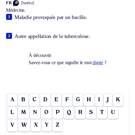
FR
[basiloz]
Médecine.
Maladie provoquée par un bacille.
1
Autre appellation de la tuberculose.
2
À découvrir
Savez-vous ce que signifie le mot
digité
?
A
B
C
D
E
F
G
H
I
J
K
L
M
N
O
P
Q
R
S
T
U
V
W
X
Y
Z