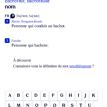
bachoteur, bachoteuse
nom
FR
[baʃɔtœʀ, baʃɔtøz]
1
Marine.
Navigation fluviale.
Personne qui conduit un bachot.
2
Familier.
Personne qui bachote.
À découvrir
Connaissez-vous la définition du mot
sexothérapeute
?
A
B
C
D
E
F
G
H
I
J
K
L
M
N
O
P
Q
R
S
T
U