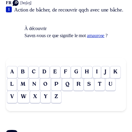
FR
[bɑʃaʒ]
Action de bâcher, de recouvrir qqch avec une bâche.
1
À découvrir
Savez-vous ce que signifie le mot
amaurose
?
A
B
C
D
E
F
G
H
I
J
K
L
M
N
O
P
Q
R
S
T
U
V
W
X
Y
Z