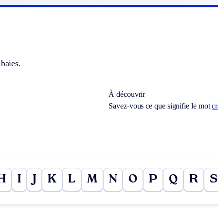
 baies.
À découvrir
Savez-vous ce que signifie le mot
c
H
I
J
K
L
M
N
O
P
Q
R
S