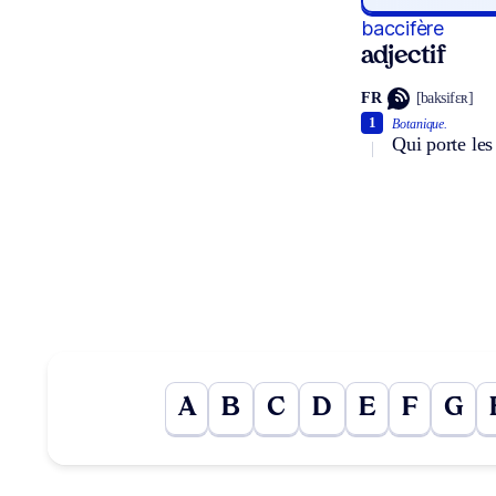
baccifère
adjectif
FR
[baksifɛʀ]
1
Botanique.
Qui porte les
A
B
C
D
E
F
G