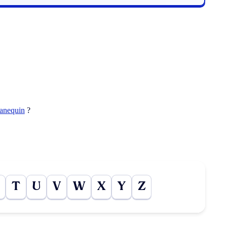
ranequin
?
T
U
V
W
X
Y
Z