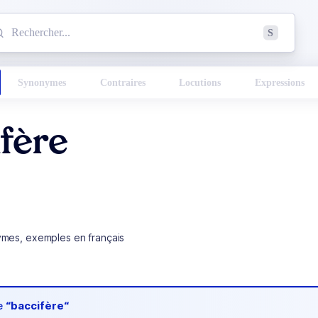
mmencez à chercher un mot dans le dictionnaire :
S
esults found.
Synonymes
Contraires
Locutions
Expressions
fère
ymes, exemples en français
de
“baccifère“