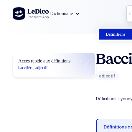
Aller au contenu
Co
Dictionnaire
0
r
Définitions
Bacci
Accès rapide aux définitions
baccifère, adjectif
adjectif
Définitions, synon
Définitions 