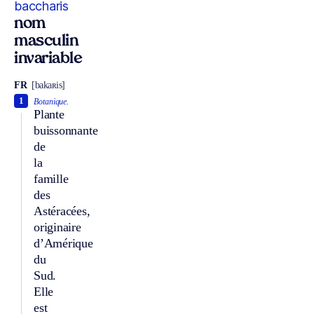
baccharis
nom
masculin
invariable
FR
[bakaʀis]
1
Botanique.
Plante
buissonnante
de
la
famille
des
Astéracées,
originaire
d’Amérique
du
Sud.
Elle
est