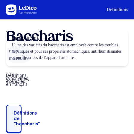
Aller au contenu
Définitions
Baccharis
En savoir plus
L’une des variétés du baccharis est employée contre les troubles
nom
hépatiques et pour ses propriétés stomachiques, antirhumatismales
et purificatrices de l’appareil urinaire.
masculin
Définitions,
synonymes,
exemples
en français
Définitions
de
“baccharis“