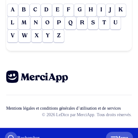
A
B
C
D
E
F
G
H
I
J
K
L
M
N
O
P
Q
R
S
T
U
V
W
X
Y
Z
Mentions légales et conditions générales d’utilisation et de services
© 2026 LeDico par MerciApp. Tous droits réservés.
Rechercher
Menu