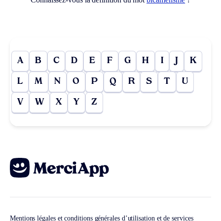
A
B
C
D
E
F
G
H
I
J
K
L
M
N
O
P
Q
R
S
T
U
V
W
X
Y
Z
Mentions légales et conditions générales d’utilisation et de services