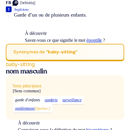
FR
[bebisitiŋ]
1
Anglicisme.
Garde d’un ou de plusieurs enfants.
À découvrir
Savez-vous ce que signifie le mot
épontille
?
Synonymes de
“baby-sitting“
baby-sitting
nom masculin
Sens principaux
[Sens commun]
garde d’enfants
garderie
surveillance
gardiennage
[Québec.]
À découvrir
Connaissez-vous la définition du mot
bicamérisme
?