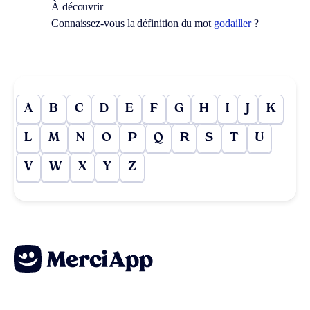
À découvrir
Connaissez-vous la définition du mot
godailler
?
A
B
C
D
E
F
G
H
I
J
K
L
M
N
O
P
Q
R
S
T
U
V
W
X
Y
Z