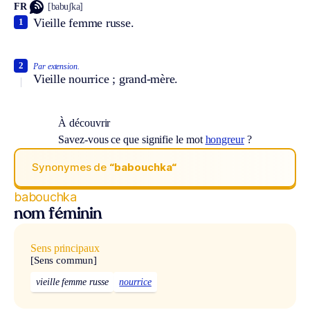
FR
[babuʃka]
Vieille femme russe.
1
2
Par extension.
Vieille nourrice ; grand-mère.
À découvrir
Savez-vous ce que signifie le mot
hongreur
?
Synonymes de
“babouchka“
babouchka
nom féminin
Sens principaux
[Sens commun]
vieille femme russe
nourrice