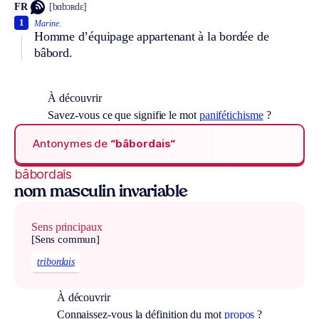
FR
[bɑbɔʀdɛ]
1
Marine.
Homme d’équipage appartenant à la bordée de
bâbord.
À découvrir
Savez-vous ce que signifie le mot
panifétichisme
?
Antonymes de
“bâbordais“
bâbordais
nom masculin invariable
Sens principaux
[Sens commun]
tribordais
À découvrir
Connaissez-vous la définition du mot
propos
?