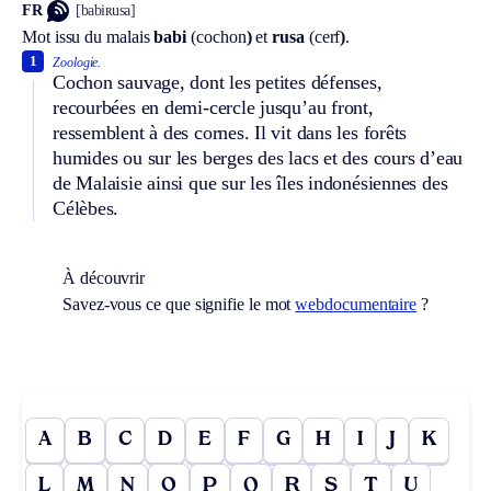
FR
[babiʀusa]
Mot issu du malais
babi
(
cochon
)
et
rusa
(
cerf
)
.
1
Zoologie.
Cochon sauvage, dont les petites défenses,
recourbées en demi-cercle jusqu’au front,
ressemblent à des cornes. Il vit dans les forêts
humides ou sur les berges des lacs et des cours d’eau
de Malaisie ainsi que sur les îles indonésiennes des
Célèbes.
À découvrir
Savez-vous ce que signifie le mot
webdocumentaire
?
A
B
C
D
E
F
G
H
I
J
K
L
M
N
O
P
Q
R
S
T
U