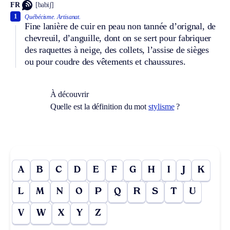
FR
[babiʃ]
1
Québécisme.
Artisanat.
Fine lanière de cuir en peau non tannée d’orignal, de
chevreuil, d’anguille, dont on se sert pour fabriquer
des raquettes à neige, des collets, l’assise de sièges
ou pour coudre des vêtements et chaussures.
À découvrir
Quelle est la définition du mot
stylisme
?
A
B
C
D
E
F
G
H
I
J
K
L
M
N
O
P
Q
R
S
T
U
V
W
X
Y
Z