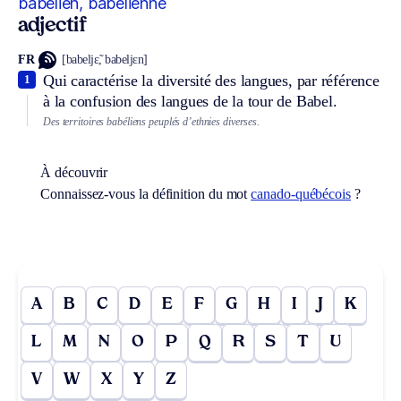
babélien, babélienne
adjectif
FR
[babeljɛ̃, babeljɛn]
Qui caractérise la diversité des langues, par référence
1
à la confusion des langues de la tour de Babel.
Des territoires babéliens peuplés d’ethnies diverses.
À découvrir
Connaissez-vous la définition du mot
canado-québécois
?
A
B
C
D
E
F
G
H
I
J
K
L
M
N
O
P
Q
R
S
T
U
V
W
X
Y
Z