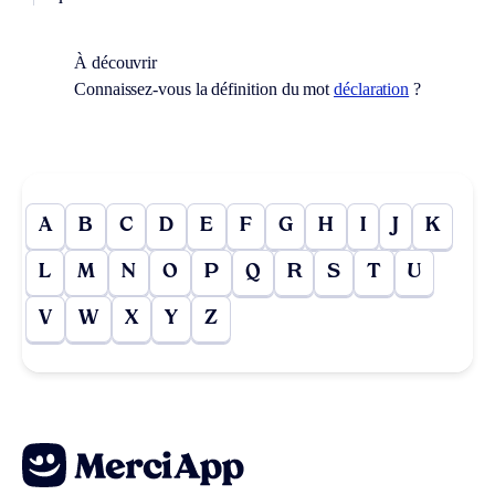
À découvrir
Connaissez-vous la définition du mot
déclaration
?
A
B
C
D
E
F
G
H
I
J
K
L
M
N
O
P
Q
R
S
T
U
V
W
X
Y
Z