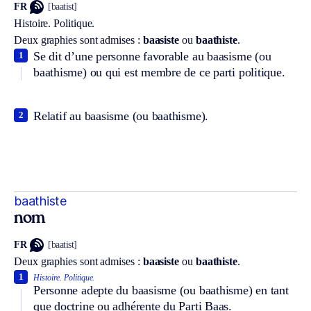
FR
[baatist]
Histoire.
Politique.
Deux graphies sont admises :
baasiste
ou
baathiste
.
Se dit d’une personne favorable au baasisme (ou
1
baathisme) ou qui est membre de ce parti politique.
Relatif au baasisme (ou baathisme).
2
baathiste
nom
FR
[baatist]
Deux graphies sont admises :
baasiste
ou
baathiste
.
1
Histoire.
Politique.
Personne adepte du baasisme (ou baathisme) en tant
que doctrine ou adhérente du Parti Baas.