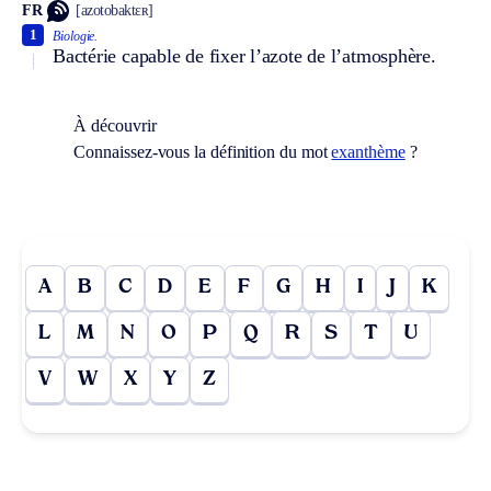
FR
[azotobaktɛʀ]
1
Biologie.
Bactérie capable de fixer l’azote de l’atmosphère.
À découvrir
Connaissez-vous la définition du mot
exanthème
?
A
B
C
D
E
F
G
H
I
J
K
L
M
N
O
P
Q
R
S
T
U
V
W
X
Y
Z