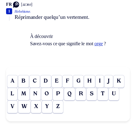
FR
[azɔʀe]
1
Helvétisme.
Réprimander quelqu’un vertement.
À découvrir
Savez-vous ce que signifie le mot
orge
?
A
B
C
D
E
F
G
H
I
J
K
L
M
N
O
P
Q
R
S
T
U
V
W
X
Y
Z