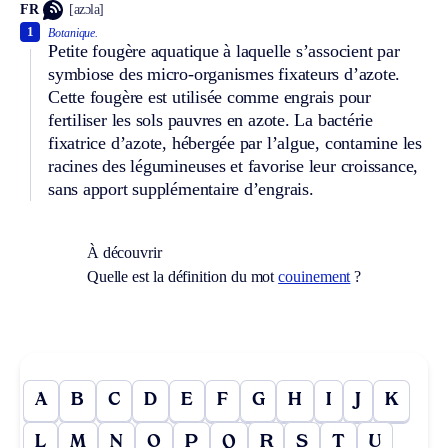
FR
[azɔla]
1
Botanique.
Petite fougère aquatique à laquelle s’associent par
symbiose des micro-organismes fixateurs d’azote.
Cette fougère est utilisée comme engrais pour
fertiliser les sols pauvres en azote. La bactérie
fixatrice d’azote, hébergée par l’algue, contamine les
racines des légumineuses et favorise leur croissance,
sans apport supplémentaire d’engrais.
À découvrir
Quelle est la définition du mot
couinement
?
A
B
C
D
E
F
G
H
I
J
K
L
M
N
O
P
Q
R
S
T
U