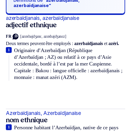
Définitions de
“azerbaïdjanais,
azerbaïdjanaise“
azerbaïdjanais, azerbaïdjanaise
adjectif ethnique
FR
[azɛʀbajdʒanɛ, azɛʀbajdʒanɛz]
Deux termes peuvent être employés :
azerbaïdjanais
et
azéri.
Originaire d’Azerbaïdjan (République
1
d’Azerbaïdjan ; AZ) ou relatif à ce pays d’Asie
occidentale, bordé à l’est par la mer Caspienne.
Capitale : Bakou : langue officielle : azerbaïdjanais ;
monnaie : manat azéri (AZM).
Azerbaïdjanais, Azerbaïdjanaise
nom ethnique
Personne habitant l’Azerbaïdjan, native de ce pays
1