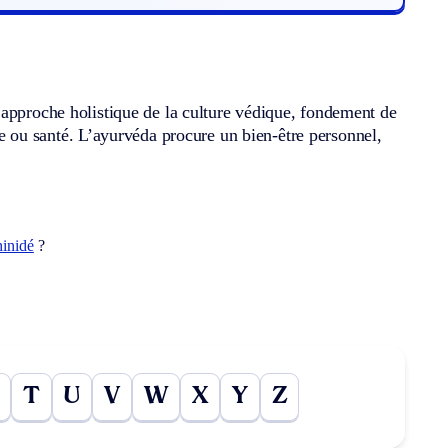
 approche holistique de la culture védique, fondement de
ie ou santé. L’ayurvéda procure un bien-être personnel,
hinidé
?
T
U
V
W
X
Y
Z