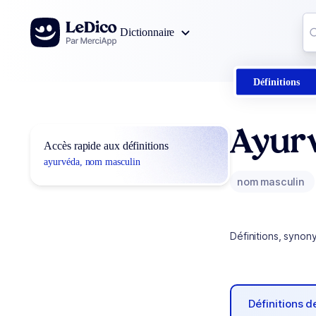
Aller au contenu
Co
Dictionnaire
0
r
Définitions
Ayur
Accès rapide aux définitions
ayurvéda, nom masculin
nom masculin
Définitions, synon
Définitions 