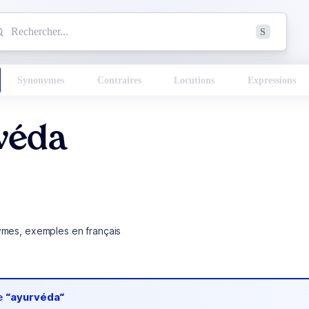
mmencez à chercher un mot dans le dictionnaire :
S
esults found.
Synonymes
Contraires
Locutions
Expressions
véda
ymes, exemples en français
de
“ayurvéda“