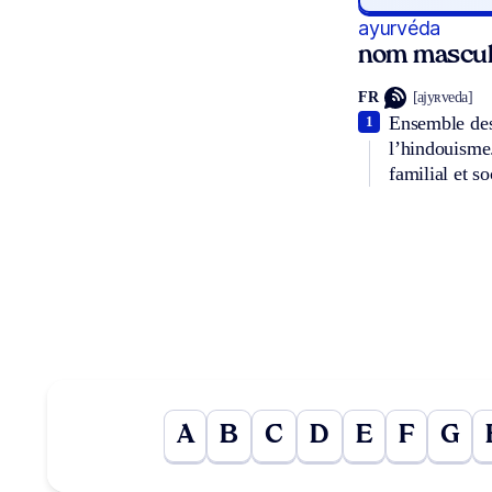
ayurvéda
nom mascul
FR
[ajyʀveda]
Ensemble des 
1
l’hindouism
familial et s
A
B
C
D
E
F
G