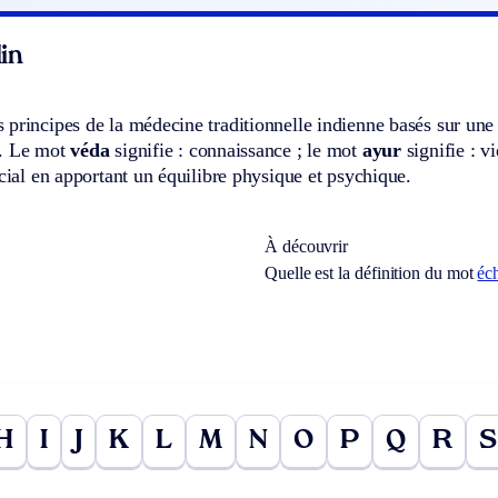
in
principes de la médecine traditionnelle indienne basés sur une
e. Le mot
véda
signifie : connaissance ; le mot
ayur
signifie : v
ocial en apportant un équilibre physique et psychique.
À découvrir
Quelle est la définition du mot
éc
H
I
J
K
L
M
N
O
P
Q
R
S