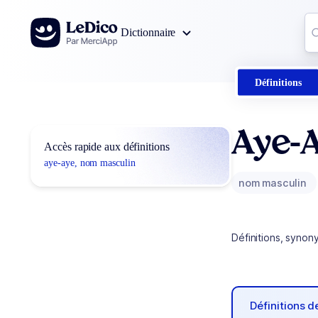
Aller au contenu
Co
Dictionnaire
0
r
Définitions
Aye-
Accès rapide aux définitions
aye-aye, nom masculin
nom masculin
Définitions, synon
Définitions 