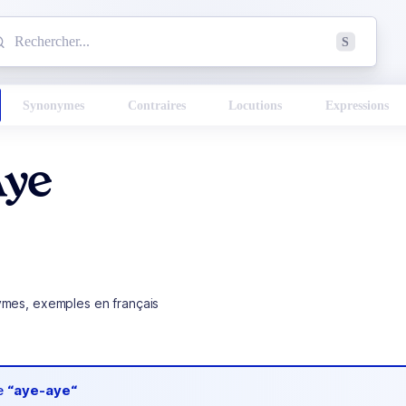
mmencez à chercher un mot dans le dictionnaire :
S
esults found.
Synonymes
Contraires
Locutions
Expressions
Aye
ymes, exemples en français
de
“aye-aye“