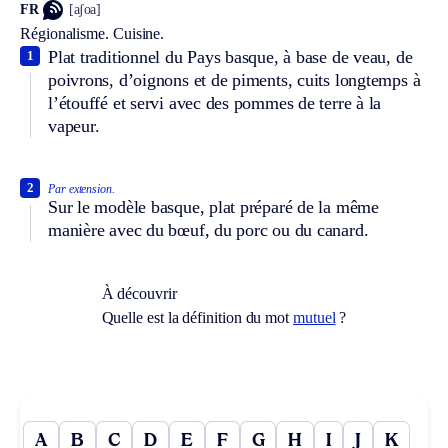
FR
[aʃoa]
Régionalisme.
Cuisine.
Plat traditionnel du Pays basque, à base de veau, de
1
poivrons, d’oignons et de piments, cuits longtemps à
l’étouffé et servi avec des pommes de terre à la
vapeur.
2
Par extension.
Sur le modèle basque, plat préparé de la même
manière avec du bœuf, du porc ou du canard.
À découvrir
Quelle est la définition du mot
mutuel
?
A
B
C
D
E
F
G
H
I
J
K