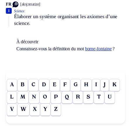
FR
[aksjɔmatize]
1
Science.
Élaborer un système organisant les axiomes d’une
science.
À découvrir
Connaissez-vous la définition du mot
borne-fontaine
?
A
B
C
D
E
F
G
H
I
J
K
L
M
N
O
P
Q
R
S
T
U
V
W
X
Y
Z