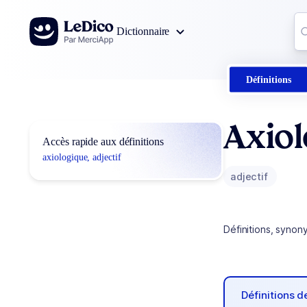
Aller au contenu
Co
Dictionnaire
0
r
Définitions
Axio
Accès rapide aux définitions
axiologique, adjectif
adjectif
Définitions, synon
Définitions 