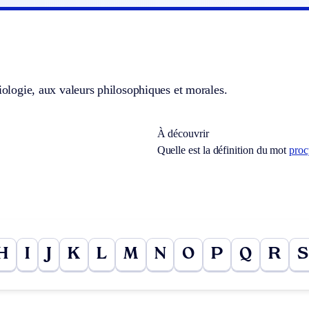
xiologie, aux valeurs philosophiques et morales.
À découvrir
Quelle est la définition du mot
proc
H
I
J
K
L
M
N
O
P
Q
R
S