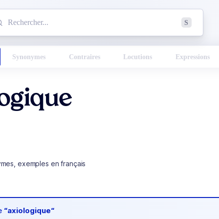
mmencez à chercher un mot dans le dictionnaire :
S
esults found.
Synonymes
Contraires
Locutions
Expressions
logique
ymes, exemples en français
de
“axiologique“