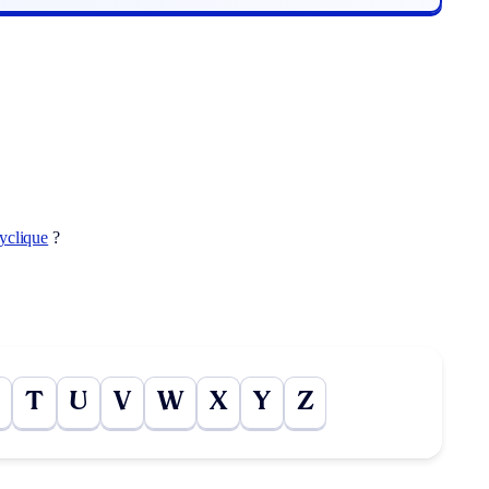
yclique
?
T
U
V
W
X
Y
Z