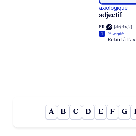
axiologique
adjectif
FR
[aksjɔlɔʒik]
1
Philosophie.
Relatif à l’a
A
B
C
D
E
F
G