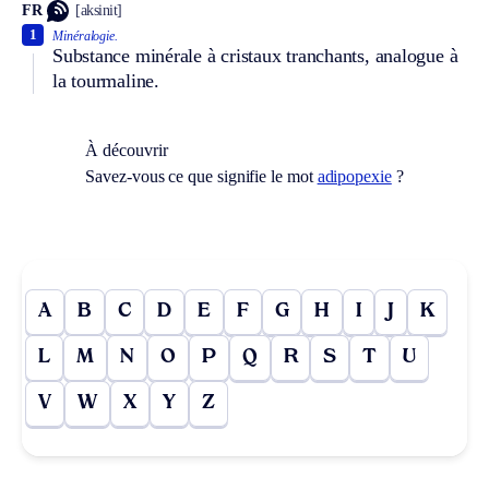
FR
[aksinit]
1
Minéralogie.
Substance minérale à cristaux tranchants, analogue à
la tourmaline.
À découvrir
Savez-vous ce que signifie le mot
adipopexie
?
A
B
C
D
E
F
G
H
I
J
K
L
M
N
O
P
Q
R
S
T
U
V
W
X
Y
Z