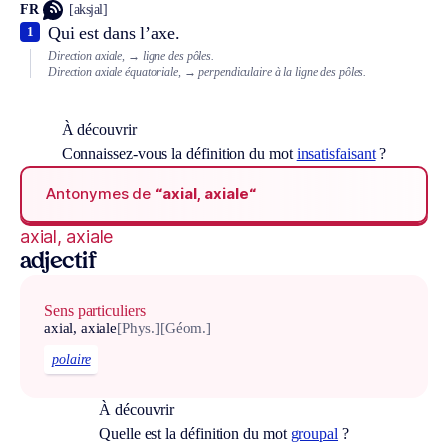
FR
[aksjal]
Qui est dans l’axe.
1
Direction axiale,
→ ligne des pôles.
Direction axiale équatoriale,
→ perpendiculaire à la ligne des pôles.
À découvrir
Connaissez-vous la définition du mot
insatisfaisant
?
Antonymes de
“axial, axiale“
axial, axiale
adjectif
Sens particuliers
axial, axiale
[Phys.]
[Géom.]
polaire
À découvrir
Quelle est la définition du mot
groupal
?